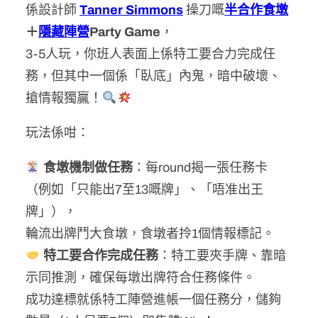
係設計師
Tanner Simmons
操刀嘅
半合作
食墩
＋
隱藏陣營
Party Game
，
3-5人玩，你班人表面上係特工要合力完成任
務，但其中一個係「臥底」內鬼，暗中破壞、
搶情報獨贏！
玩法係咁：
食墩機制做任務
：每round揭一張任務卡
（例如「只能出7至13嘅牌」、「唔准出王
牌」），
輪流出牌鬥大食墩，食墩者拎1個情報標記。
特工要合作完成任務
：特工要夾手牌、靠暗
示同推測，確保每墩出牌符合任務條件。
成功達標就係特工陣營進帳一個任務分，儲夠