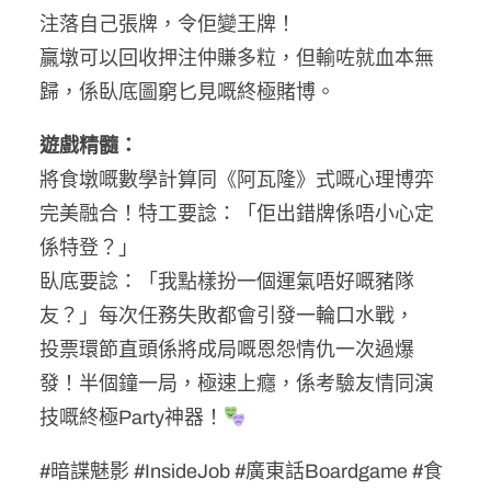
注落自己張牌，令佢變王牌！
贏墩可以回收押注仲賺多粒，但輸咗就血本無
歸，係臥底圖窮匕見嘅終極賭博。
遊戲精髓：
將食墩嘅數學計算同《阿瓦隆》式嘅心理博弈
完美融合！特工要諗：「佢出錯牌係唔小心定
係特登？」
臥底要諗：「我點樣扮一個運氣唔好嘅豬隊
友？」每次任務失敗都會引發一輪口水戰，
投票環節直頭係將成局嘅恩怨情仇一次過爆
發！半個鐘一局，極速上癮，係考驗友情同演
技嘅終極Party神器！
#暗諜魅影 #InsideJob #廣東話Boardgame #食