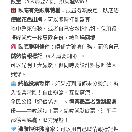
數量（4人局要7個）即集體Win！
臥底有免跟牌特權
：最屈機嘅設定！臥底
唔
使跟花色出牌
，可以隨時打亂盤算、
暗中整死任務、或者自己食墩搶情報。但用得
唔好就會一秒暴露身份，被全場圍插！
臥底勝利條件
：唔係靠破壞任務，而係
自己
儲夠情報標記
（4人局要5個）。
可以光明正大贏墩，但同時要諗計點樣唔俾人
識穿。
終極投票環節
：如果打到尾都未分勝負，就
入投票階段！自由辯論、互揭瘡疤，
全民公投「邊個係鬼」。
得票最高者強制揭身
份
——中咗就特工贏，錯咗就臥底贏，連平手
都係臥底贏，壓力爆燈！
進階押注賭身家
：可以用自己嘅情報標記押