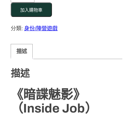
諜
魅
加入購物車
影
分類:
身份/陣營遊戲
Inside
Job
數
描述
量
描述
《暗諜魅影》
（Inside Job）