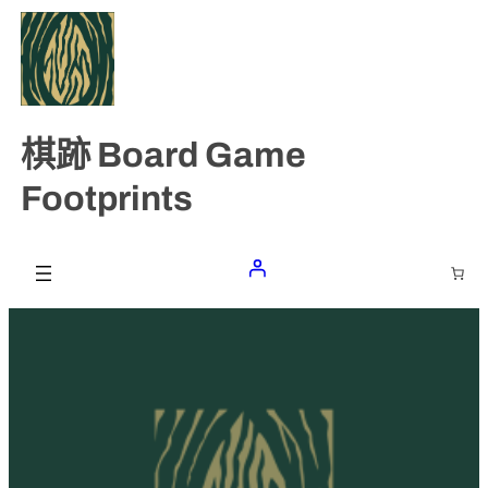
跳
至
主
要
棋跡 Board Game
內
容
Footprints